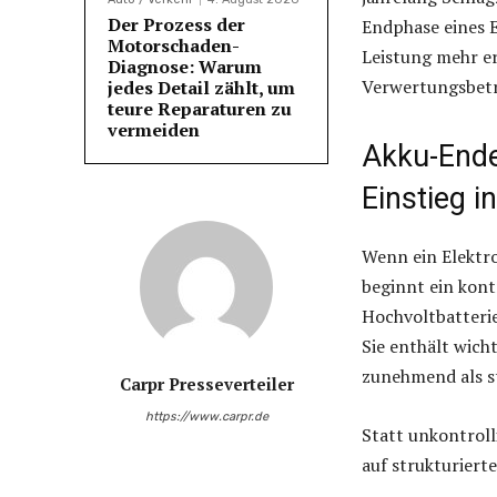
Der Prozess der
Endphase eines E
Motorschaden-
Leistung mehr er
Diagnose: Warum
Verwertungsbetri
jedes Detail zählt, um
teure Reparaturen zu
vermeiden
Akku-Ende
Einstieg i
Wenn ein Elektro
beginnt ein kon
Hochvoltbatterie 
Sie enthält wich
zunehmend als st
Carpr Presseverteiler
https://www.carpr.de
Statt unkontroll
auf strukturier