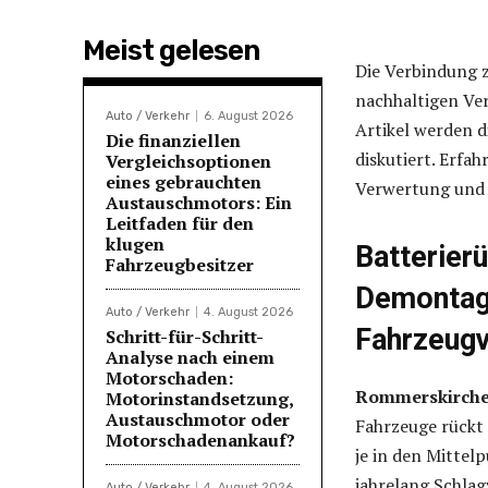
Meist gelesen
Die Verbindung z
nachhaltigen Ver
Auto / Verkehr
6. August 2026
Artikel werden 
Die finanziellen
diskutiert. Erfa
Vergleichsoptionen
eines gebrauchten
Verwertung und 
Austauschmotors: Ein
Leitfaden für den
klugen
Batterier
Fahrzeugbesitzer
Demontage
Auto / Verkehr
4. August 2026
Fahrzeug
Schritt-für-Schritt-
Analyse nach einem
Motorschaden:
Rommerskirchen
Motorinstandsetzung,
Austauschmotor oder
Fahrzeuge rückt 
Motorschadenankauf?
je in den Mitte
jahrelang Schlag
Auto / Verkehr
4. August 2026