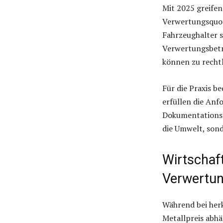
Mit 2025 greifen
Verwertungsquot
Fahrzeughalter s
Verwertungsbetr
können zu rechtl
Für die Praxis b
erfüllen die Anf
Dokumentationsp
die Umwelt, sond
Wirtschaft
Verwertu
Während bei her
Metallpreis abhä