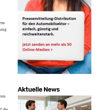
sem
tung
Aktuelle News
enn
f die