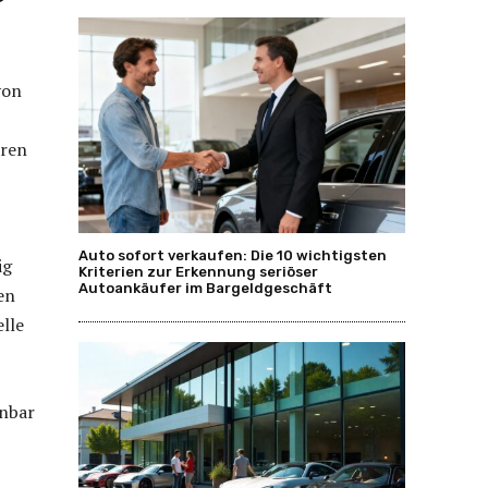
von
oren
Auto sofort verkaufen: Die 10 wichtigsten
ig
Kriterien zur Erkennung seriöser
Autoankäufer im Bargeldgeschäft
en
elle
inbar