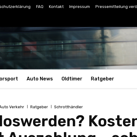
schutzerklärung
FAQ
Kontakt
Impressum
Pressemitteilung verö
orsport
Auto News
Oldtimer
Ratgeber
Auto Verkehr
Ratgeber
Schrotthändler
 loswerden? Koste