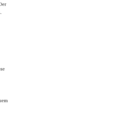
 Der
.
öse
quem