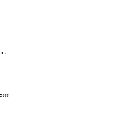
nt.
zess