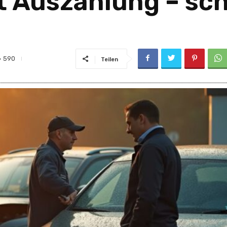
 Auszahlung – sch
590
Teilen