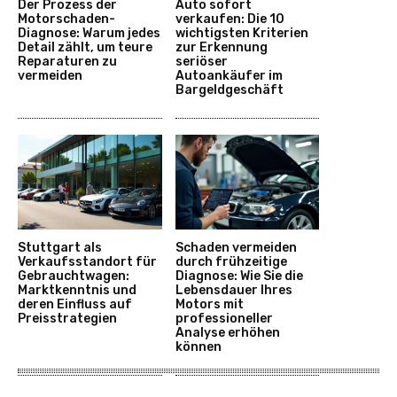
Der Prozess der
Auto sofort
Motorschaden-
verkaufen: Die 10
Diagnose: Warum jedes
wichtigsten Kriterien
Detail zählt, um teure
zur Erkennung
Reparaturen zu
seriöser
vermeiden
Autoankäufer im
Bargeldgeschäft
Stuttgart als
Schaden vermeiden
Verkaufsstandort für
durch frühzeitige
Gebrauchtwagen:
Diagnose: Wie Sie die
Marktkenntnis und
Lebensdauer Ihres
deren Einfluss auf
Motors mit
Preisstrategien
professioneller
Analyse erhöhen
können