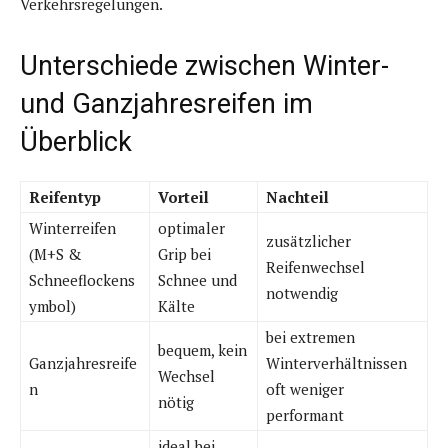
Verkehrsregelungen.
Unterschiede zwischen Winter-
und Ganzjahresreifen im
Überblick
Reifentyp
Vorteil
Nachteil
Winterreifen
optimaler
zusätzlicher
(M+S &
Grip bei
Reifenwechsel
Schneeflockens
Schnee und
notwendig
ymbol)
Kälte
bei extremen
bequem, kein
Ganzjahresreife
Winterverhältnissen
Wechsel
n
oft weniger
nötig
performant
ideal bei