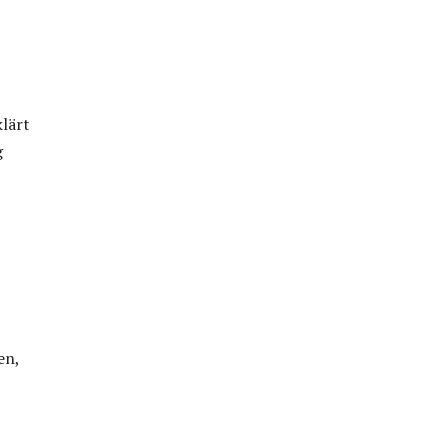
lärt
g
en,