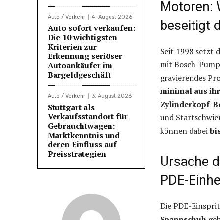
Motoren: 
Auto / Verkehr
4. August 2026
beseitigt
Auto sofort verkaufen:
Die 10 wichtigsten
Kriterien zur
Seit 1998 setzt 
Erkennung seriöser
mit Bosch-Pumpe-
Autoankäufer im
Bargeldgeschäft
gravierendes Pr
minimal aus ih
Auto / Verkehr
3. August 2026
Zylinderkopf-
Stuttgart als
Verkaufsstandort für
und Startschwier
Gebrauchtwagen:
können dabei
bi
Marktkenntnis und
deren Einfluss auf
Preisstrategien
Ursache de
PDE-Einhe
Die PDE-Einspri
Spannschuh
geh