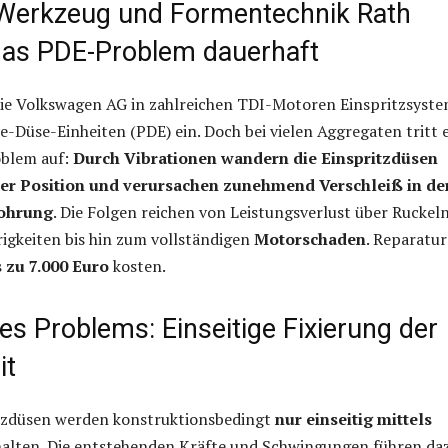
Werkzeug und Formentechnik Rath
 das PDE-Problem dauerhaft
die Volkswagen AG in zahlreichen TDI-Motoren Einspritzsyst
Düse-Einheiten (PDE) ein. Doch bei vielen Aggregaten tritt 
oblem auf:
Durch Vibrationen wandern die Einspritzdüsen
rer Position und verursachen zunehmend Verschleiß in de
Bohrung
. Die Folgen reichen von Leistungsverlust über Ruckel
igkeiten bis hin zum vollständigen
Motorschaden
. Reparatu
s zu 7.000 Euro
kosten.
s Problems: Einseitige Fixierung der
it
tzdüsen werden konstruktionsbedingt
nur einseitig mittels
alten. Die entstehenden Kräfte und Schwingungen führen da