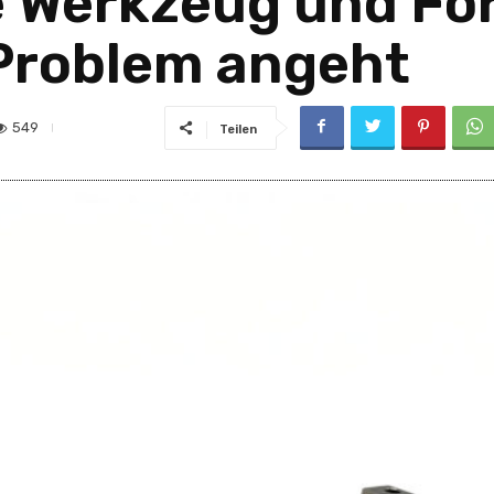
e Werkzeug und F
Problem angeht
549
Teilen