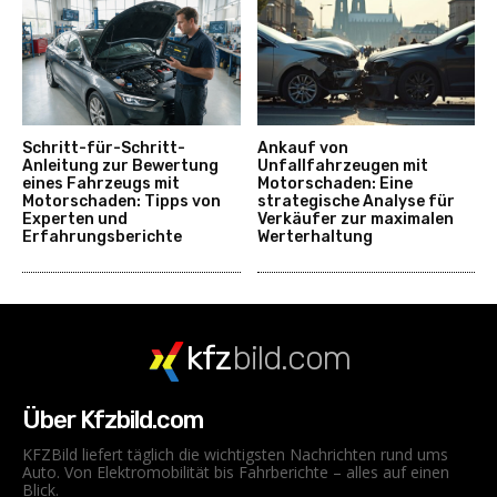
Schritt-für-Schritt-
Ankauf von
Anleitung zur Bewertung
Unfallfahrzeugen mit
eines Fahrzeugs mit
Motorschaden: Eine
Motorschaden: Tipps von
strategische Analyse für
Experten und
Verkäufer zur maximalen
Erfahrungsberichte
Werterhaltung
kfz
bild.com
Über Kfzbild.com
KFZBild liefert täglich die wichtigsten Nachrichten rund ums
Auto. Von Elektromobilität bis Fahrberichte – alles auf einen
Blick.