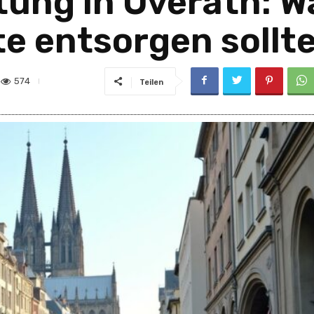
ung in Overath: W
e entsorgen sollt
574
Teilen