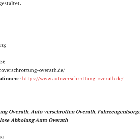
gestaltet.
ung
656
toverschrottung-overath.de/
ationen:
:
https://www.autoverschrottung-overath.de/
ung Overath, Auto verschrotten Overath, Fahrzeugentsorg
nlose Abholung Auto Overath
-KI