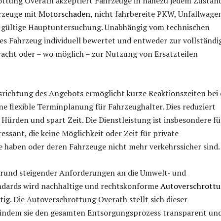
ottung Overath akzeptiert Fahrzeuge in nahezu jedem Zustand
rzeuge mit
Motorschaden
, nicht fahrbereite PKW, Unfallwage
 gültige Hauptuntersuchung. Unabhängig vom technischen
es Fahrzeug individuell bewertet und entweder zur vollständi
acht oder – wo möglich – zur Nutzung von Ersatzteilen
srichtung des Angebots ermöglicht kurze Reaktionszeiten bei 
e flexible Terminplanung für Fahrzeughalter. Dies reduziert
 Hürden und spart Zeit. Die Dienstleistung ist insbesondere fü
essant, die keine Möglichkeit oder Zeit für private
 haben oder deren Fahrzeuge nicht mehr verkehrssicher sind.
rund steigender Anforderungen an die Umwelt- und
dards wird nachhaltige und rechtskonforme
Autoverschrott
g. Die Autoverschrottung Overath stellt sich dieser
indem sie den gesamten Entsorgungsprozess transparent un