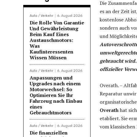
Die Zusammenfass
es an der Zeit i
Auto / Verkehr
6. August 2026
kostenlose Abhol
Die Rolle Von Garantie
sondern auch von
Und Gewährleistung
Beim Kauf Eines
und Möglichkeite
Austauschmotors:
Autoverschrottu
Was
Kaufinteressenten
umweltgerechte
Wissen Müssen
gebraucht wird.
offizieller Ver
Auto / Verkehr
6. August 2026
Anpassungen und
Upgrades nach einem
Overath. – Altfa
Motorwechsel: So
Reparatur unwirt
Optimieren Sie Ihr
Fahrzeug nach Einbau
organisatorische
eines
Overath
hat sich
Gebrauchtmotors
etabliert. Sie e
vom klassischen 
Auto / Verkehr
6. August 2026
Die finanziellen