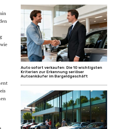
min
 den
g
owie
Auto sofort verkaufen: Die 10 wichtigsten
Kriterien zur Erkennung seriöser
Autoankäufer im Bargeldgeschäft
ment
eis
hen