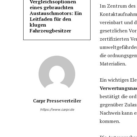
Vergleichsoptionen
Im Zentrum des 
eines gebrauchten
Austauschmotors: Ein
Kontaktaufnahme
Leitfaden für den
vereinbart und d
klugen
Fahrzeugbesitzer
gesetzlichen Vo
zertifizierten V
umweltgefährdend
die ordnungsgem
Materialien.
Ein wichtiges El
Verwertungsna
bestätigt die o
Carpr Presseverteiler
gegenüber Zulas
https://www.carpr.de
Nachweis kann e
kommen.