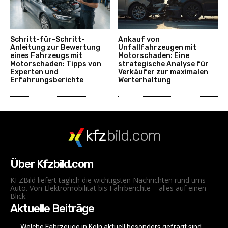
Schritt-für-Schritt-
Ankauf von
Anleitung zur Bewertung
Unfallfahrzeugen mit
eines Fahrzeugs mit
Motorschaden: Eine
Motorschaden: Tipps von
strategische Analyse für
Experten und
Verkäufer zur maximalen
Erfahrungsberichte
Werterhaltung
kfz
bild.com
Über Kfzbild.com
KFZBild liefert täglich die wichtigsten Nachrichten rund ums
Auto. Von Elektromobilität bis Fahrberichte – alles auf einen
Blick.
Aktuelle Beiträge
Welche Fahrzeuge in Köln aktuell besonders gefragt sind