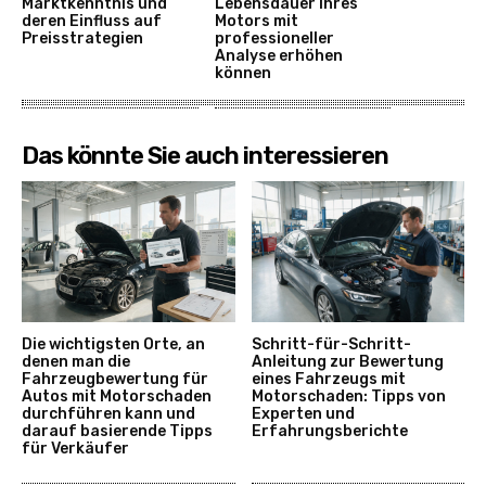
Marktkenntnis und
Lebensdauer Ihres
deren Einfluss auf
Motors mit
Preisstrategien
professioneller
Analyse erhöhen
können
Das könnte Sie auch interessieren
Die wichtigsten Orte, an
Schritt-für-Schritt-
denen man die
Anleitung zur Bewertung
Fahrzeugbewertung für
eines Fahrzeugs mit
Autos mit Motorschaden
Motorschaden: Tipps von
durchführen kann und
Experten und
darauf basierende Tipps
Erfahrungsberichte
für Verkäufer