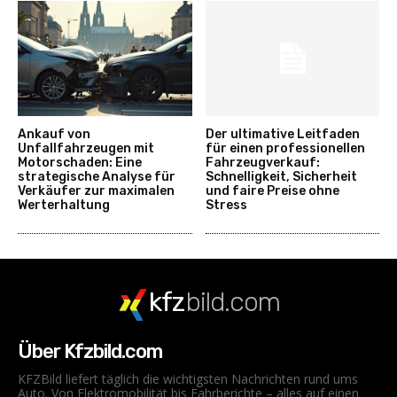
Ankauf von
Der ultimative Leitfaden
Unfallfahrzeugen mit
für einen professionellen
Motorschaden: Eine
Fahrzeugverkauf:
strategische Analyse für
Schnelligkeit, Sicherheit
Verkäufer zur maximalen
und faire Preise ohne
Werterhaltung
Stress
kfz
bild.com
Über Kfzbild.com
KFZBild liefert täglich die wichtigsten Nachrichten rund ums
Auto. Von Elektromobilität bis Fahrberichte – alles auf einen