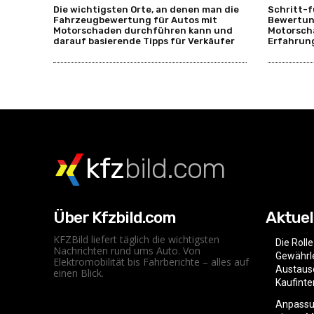
Die wichtigsten Orte, an denen man die
Schritt-f
Fahrzeugbewertung für Autos mit
Bewertun
Motorschaden durchführen kann und
Motorscha
darauf basierende Tipps für Verkäufer
Erfahrun
kfz
bild.com
Über Kfzbild.com
Aktuel
KFZBild liefert täglich die wichtigsten
Die Roll
Nachrichten rund ums Auto. Von
Gewährle
Elektromobilität bis Fahrberichte – alles auf
Austaus
einen Blick.
Kaufint
Anpassu