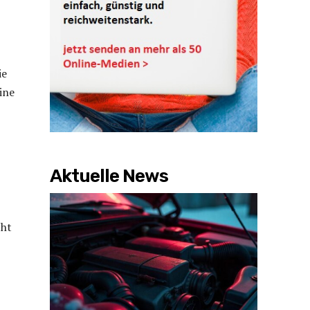
ie
ine
Aktuelle News
cht