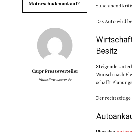
Motorschadenankauf?
zunehmend kriti
Das Auto wird be
Wirtschaf
Besitz
Steigende Unter
Carpr Presseverteiler
Wunsch nach Flex
https://www.carpr.de
schafft Planungs
Der rechtzeitige 
Autoankauf
Über den
Autoan