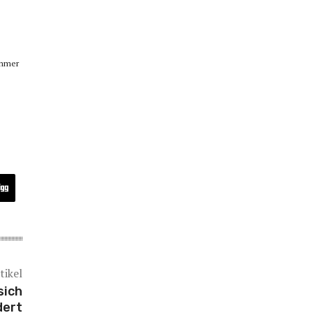
immer
tikel
sich
dert