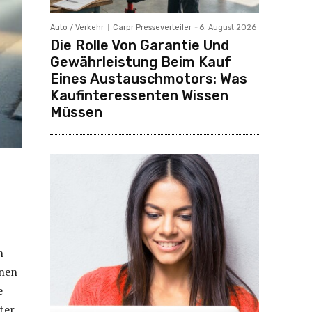
Auto / Verkehr
Carpr Presseverteiler
-
6. August 2026
Die Rolle Von Garantie Und
Gewährleistung Beim Kauf
Eines Austauschmotors: Was
Kaufinteressenten Wissen
Müssen
n
inen
e
ter