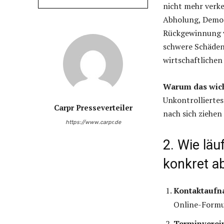
nicht mehr verkeh
Abholung, Demon
Rückgewinnung vo
schwere Schäden
wirtschaftlichen
Warum das wicht
Unkontrollierte
Carpr Presseverteiler
nach sich ziehe
https://www.carpr.de
2. Wie läu
konkret a
Kontaktaufn
Online-Formul
Terminverei