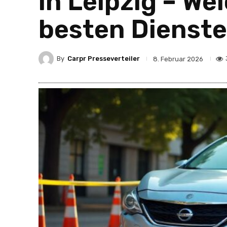
in Leipzig – W
besten Dienst
By
Carpr Presseverteiler
8. Februar 2026