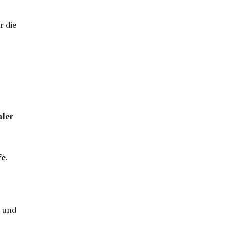
r die
aler
fe
.
t und