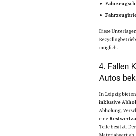
Fahrzeugsche
Fahrzeugbrie
Diese Unterlage
Recyclingbetrieb
möglich.
4. Fallen
Autos be
In Leipzig biete
inklusive Abho
Abholung, Versc
eine
Restwertz
Teile besitzt. D
Materialwert ab.