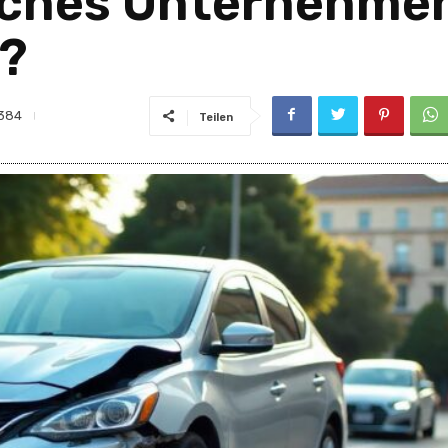
elches Unternehmen
e?
384
Teilen