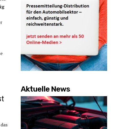
ig
er
he
Aktuelle News
st
 das