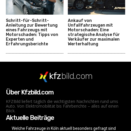
Schritt-für-Schritt-
Ankauf von
Anleitung zur Bewertung
Unfallfahrzeugen mit
eines Fahrzeugs mit
Motorschaden: Eine
Motorschaden: Tipps von
strategische Analyse für
Experten und
Verkäufer zur maximalen
Erfahrungsberichte
Werterhaltung
kfz
bild.com
Über Kfzbild.com
KFZBild liefert täglich die wichtigsten Nachrichten rund ums
Auto. Von Elektromobilität bis Fahrberichte – alles auf einen
Blick.
Aktuelle Beiträge
Welche Fahrzeuge in Köln aktuell besonders gefragt sind