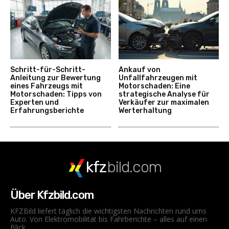
Schritt-für-Schritt-
Ankauf von
Anleitung zur Bewertung
Unfallfahrzeugen mit
eines Fahrzeugs mit
Motorschaden: Eine
Motorschaden: Tipps von
strategische Analyse für
Experten und
Verkäufer zur maximalen
Erfahrungsberichte
Werterhaltung
kfz
bild.com
Über Kfzbild.com
KFZBild liefert täglich die wichtigsten Nachrichten rund ums
Auto. Von Elektromobilität bis Fahrberichte – alles auf einen
Blick.