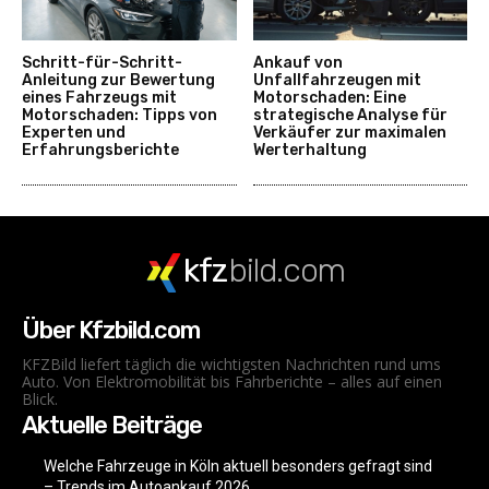
Schritt-für-Schritt-
Ankauf von
Anleitung zur Bewertung
Unfallfahrzeugen mit
eines Fahrzeugs mit
Motorschaden: Eine
Motorschaden: Tipps von
strategische Analyse für
Experten und
Verkäufer zur maximalen
Erfahrungsberichte
Werterhaltung
kfz
bild.com
Über Kfzbild.com
KFZBild liefert täglich die wichtigsten Nachrichten rund ums
Auto. Von Elektromobilität bis Fahrberichte – alles auf einen
Blick.
Aktuelle Beiträge
Welche Fahrzeuge in Köln aktuell besonders gefragt sind
– Trends im Autoankauf 2026