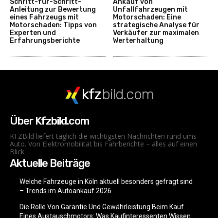
Schritt-für-Schritt-
Ankauf von
Anleitung zur Bewertung
Unfallfahrzeugen mit
eines Fahrzeugs mit
Motorschaden: Eine
Motorschaden: Tipps von
strategische Analyse für
Experten und
Verkäufer zur maximalen
Erfahrungsberichte
Werterhaltung
kfz
bild.com
Über Kfzbild.com
KFZBild liefert täglich die wichtigsten Nachrichten rund ums
Auto. Von Elektromobilität bis Fahrberichte – alles auf einen
Blick.
Aktuelle Beiträge
Welche Fahrzeuge in Köln aktuell besonders gefragt sind
– Trends im Autoankauf 2026
Die Rolle Von Garantie Und Gewährleistung Beim Kauf
Eines Austauschmotors: Was Kaufinteressenten Wissen