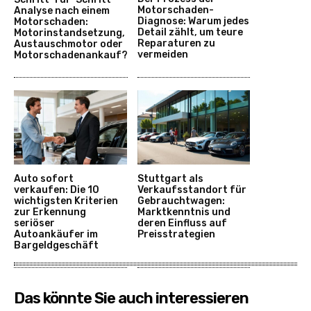
Motorschaden-
Analyse nach einem
Diagnose: Warum jedes
Motorschaden:
Detail zählt, um teure
Motorinstandsetzung,
Reparaturen zu
Austauschmotor oder
vermeiden
Motorschadenankauf?
Auto sofort
Stuttgart als
verkaufen: Die 10
Verkaufsstandort für
wichtigsten Kriterien
Gebrauchtwagen:
zur Erkennung
Marktkenntnis und
seriöser
deren Einfluss auf
Autoankäufer im
Preisstrategien
Bargeldgeschäft
Das könnte Sie auch interessieren