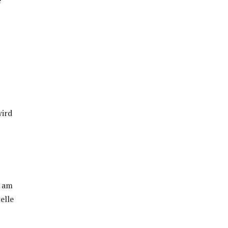
wird
m am
elle