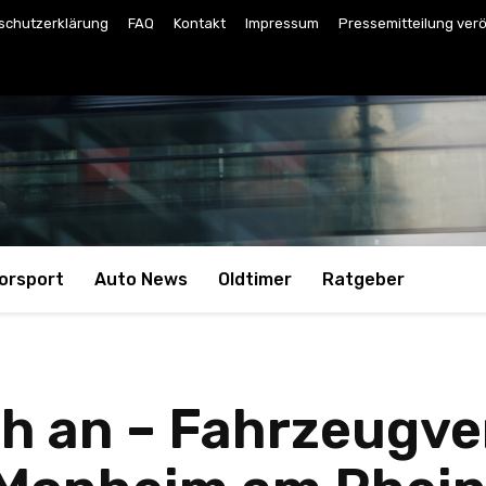
schutzerklärung
FAQ
Kontakt
Impressum
Pressemitteilung verö
orsport
Auto News
Oldtimer
Ratgeber
ch an – Fahrzeugv