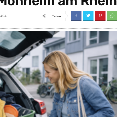
 Monheim am Rhei
404
Teilen