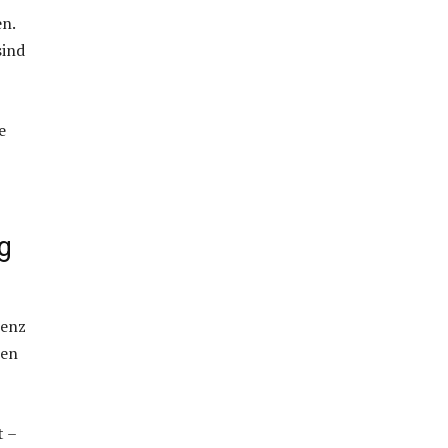
en.
sind
e
g
ienz
len
t –