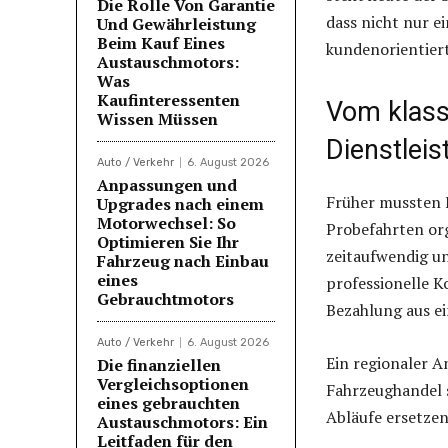
Die Rolle Von Garantie
dass nicht nur e
Und Gewährleistung
Beim Kauf Eines
kundenorientiert
Austauschmotors:
Was
Kaufinteressenten
Vom klass
Wissen Müssen
Dienstlei
Auto / Verkehr
6. August 2026
Anpassungen und
Früher mussten F
Upgrades nach einem
Motorwechsel: So
Probefahrten org
Optimieren Sie Ihr
zeitaufwendig u
Fahrzeug nach Einbau
eines
professionelle 
Gebrauchtmotors
Bezahlung aus e
Auto / Verkehr
6. August 2026
Ein regionaler 
Die finanziellen
Vergleichsoptionen
Fahrzeughandel s
eines gebrauchten
Abläufe ersetzen
Austauschmotors: Ein
Leitfaden für den