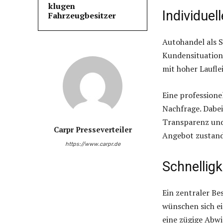
klugen
Individuel
Fahrzeugbesitzer
Autohandel als S
Kundensituation
mit hoher Laufle
Eine professione
Nachfrage. Dabei
Transparenz und
Carpr Presseverteiler
Angebot zustan
https://www.carpr.de
Schnelligk
Ein zentraler Be
wünschen sich e
eine zügige Abwi