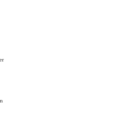
er
en