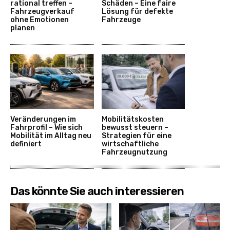
rational treffen –
Schäden – Eine faire
Fahrzeugverkauf
Lösung für defekte
ohne Emotionen
Fahrzeuge
planen
Veränderungen im
Mobilitätskosten
Fahrprofil – Wie sich
bewusst steuern –
Mobilität im Alltag neu
Strategien für eine
definiert
wirtschaftliche
Fahrzeugnutzung
Das könnte Sie auch interessieren