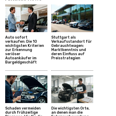
Auto sofort
Stuttgart als
verkaufen: Die 10
Verkaufsstandort für
wichtigsten Kriterien
Gebrauchtwagen:
zur Erkennung
Marktkenntnis und
seriöser
deren Einfluss auf
Autoankäufer im
Preisstrategien
Bargeldgeschäft
Schaden vermeiden
Die wichtigsten Orte,
durch frühzeitige
an denen man die