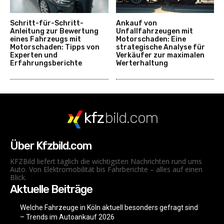
Schritt-für-Schritt-
Ankauf von
Anleitung zur Bewertung
Unfallfahrzeugen mit
eines Fahrzeugs mit
Motorschaden: Eine
Motorschaden: Tipps von
strategische Analyse für
Experten und
Verkäufer zur maximalen
Erfahrungsberichte
Werterhaltung
kfz
bild.com
Über Kfzbild.com
KFZBild liefert täglich die wichtigsten Nachrichten rund ums
Auto. Von Elektromobilität bis Fahrberichte – alles auf einen
Blick.
Aktuelle Beiträge
Welche Fahrzeuge in Köln aktuell besonders gefragt sind
– Trends im Autoankauf 2026