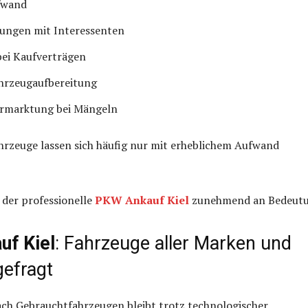
fwand
lungen mit Interessenten
bei Kaufverträgen
ahrzeugaufbereitung
ermarktung bei Mängeln
hrzeuge lassen sich häufig nur mit erheblichem Aufwand
 der professionelle
PKW Ankauf Kiel
zunehmend an Bedeutu
f Kiel
: Fahrzeuge aller Marken und
gefragt
ach Gebrauchtfahrzeugen bleibt trotz technologischer