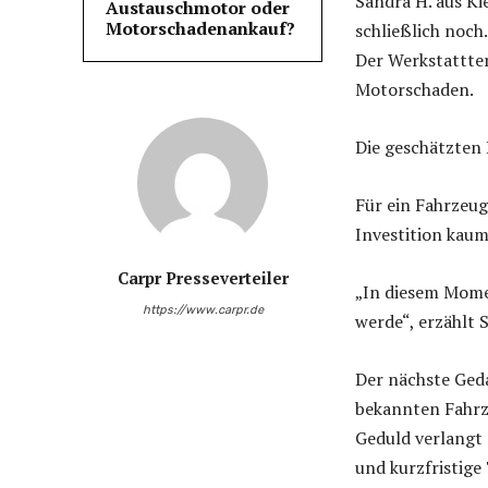
Sandra H. aus Ki
Austauschmotor oder
Motorschadenankauf?
schließlich noch
Der Werkstattter
Motorschaden.
Die geschätzten 
Für ein Fahrzeug
Investition kaum
Carpr Presseverteiler
„In diesem Momen
https://www.carpr.de
werde“, erzählt 
Der nächste Ged
bekannten Fahrze
Geduld verlangt 
und kurzfristige