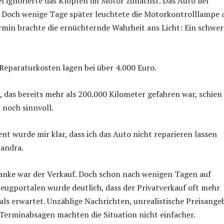
el ignorierte das Klopfen im Motor zunächst. Das Auto lief
. Doch wenige Tage später leuchtete die Motorkontrolllampe a
min brachte die ernüchternde Wahrheit ans Licht: Ein schwer
Reparaturkosten lagen bei über 4.000 Euro.
, das bereits mehr als 200.000 Kilometer gefahren war, schien 
 noch sinnvoll.
t wurde mir klar, dass ich das Auto nicht reparieren lassen
Sandra.
anke war der Verkauf. Doch schon nach wenigen Tagen auf
ugportalen wurde deutlich, dass der Privatverkauf oft mehr
als erwartet. Unzählige Nachrichten, unrealistische Preisange
 Terminabsagen machten die Situation nicht einfacher.