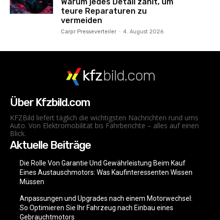
Warum jedes Detail zählt, um
teure Reparaturen zu
vermeiden
Carpr Presseverteiler
-
4. August 2026
kfz
bild.com
Über Kfzbild.com
KFZBild liefert täglich die wichtigsten Nachrichten rund ums
Auto. Von Elektromobilität bis Fahrberichte – alles auf einen
Blick.
Aktuelle Beiträge
Die Rolle Von Garantie Und Gewährleistung Beim Kauf
Eines Austauschmotors: Was Kaufinteressenten Wissen
Müssen
Anpassungen und Upgrades nach einem Motorwechsel:
So Optimieren Sie Ihr Fahrzeug nach Einbau eines
Gebrauchtmotors