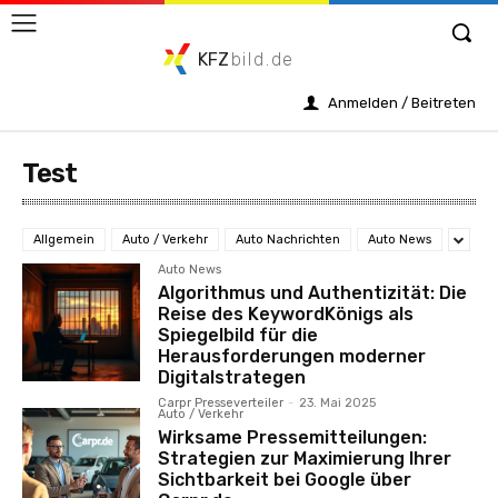
KFZ
bild.de
Anmelden / Beitreten
Test
Allgemein
Auto / Verkehr
Auto Nachrichten
Auto News
Auto News
Algorithmus und Authentizität: Die
Reise des KeywordKönigs als
Spiegelbild für die
Herausforderungen moderner
Digitalstrategen
Carpr Presseverteiler
-
23. Mai 2025
Auto / Verkehr
Wirksame Pressemitteilungen:
Strategien zur Maximierung Ihrer
Sichtbarkeit bei Google über