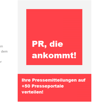
in
nd dem
er