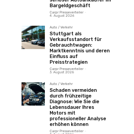
Bargeldgeschäft
Carpr Presseverteiler
-
4. August 2026
Auto / Verkehr
Stuttgart als
Verkaufsstandort für
Gebrauchtwagen:
Marktkenntnis und deren
Einfluss auf
Preisstrategien
Carpr Presseverteiler
-
3. August 2026
Auto / Verkehr
Schaden vermeiden
durch frühzeitige
Diagnose: Wie Sie die
Lebensdauer Ihres
Motors mit
professioneller Analyse
erhöhen können
Carpr Presseverteiler
-