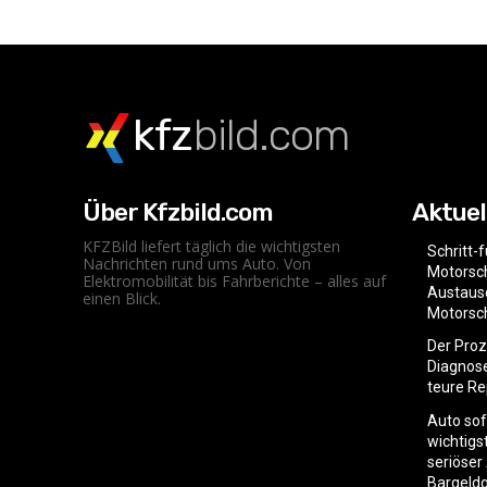
kfz
bild.com
Über Kfzbild.com
Aktuel
KFZBild liefert täglich die wichtigsten
Schritt-
Nachrichten rund ums Auto. Von
Motorsc
Elektromobilität bis Fahrberichte – alles auf
Austaus
einen Blick.
Motorsc
Der Pro
Diagnose
teure R
Auto sof
wichtigs
seriöser
Bargeld