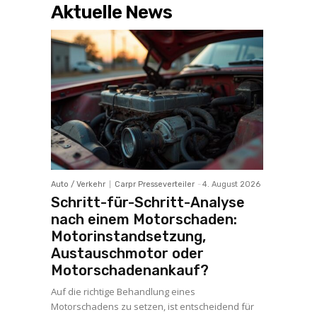
Aktuelle News
Auto / Verkehr
Carpr Presseverteiler
-
4. August 2026
Schritt-für-Schritt-Analyse
nach einem Motorschaden:
Motorinstandsetzung,
Austauschmotor oder
Motorschadenankauf?
Auf die richtige Behandlung eines
Motorschadens zu setzen, ist entscheidend für