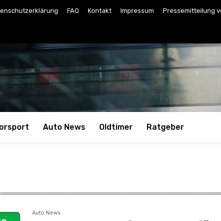
enschutzerklärung
FAQ
Kontakt
Impressum
Pressemitteilung v
orsport
Auto News
Oldtimer
Ratgeber
Auto News