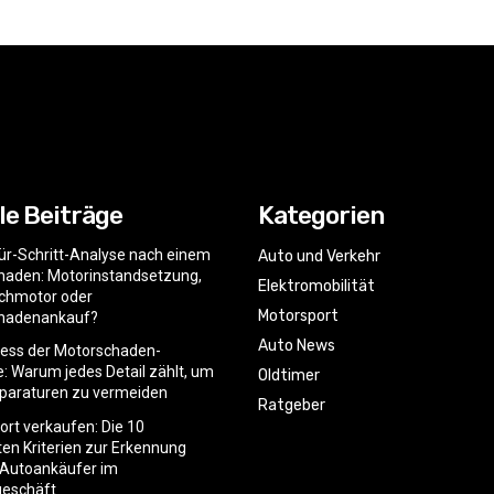
le Beiträge
Kategorien
für-Schritt-Analyse nach einem
Auto und Verkehr
haden: Motorinstandsetzung,
Elektromobilität
chmotor oder
Motorsport
hadenankauf?
Auto News
zess der Motorschaden-
: Warum jedes Detail zählt, um
Oldtimer
eparaturen zu vermeiden
Ratgeber
ort verkaufen: Die 10
ten Kriterien zur Erkennung
 Autoankäufer im
geschäft