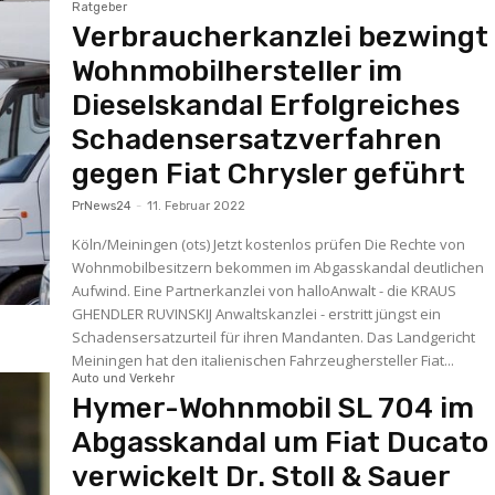
Ratgeber
Verbraucherkanzlei bezwingt
Wohnmobilhersteller im
Dieselskandal Erfolgreiches
Schadensersatzverfahren
gegen Fiat Chrysler geführt
PrNews24
-
11. Februar 2022
Köln/Meiningen (ots) Jetzt kostenlos prüfen Die Rechte von
Wohnmobilbesitzern bekommen im Abgasskandal deutlichen
Aufwind. Eine Partnerkanzlei von halloAnwalt - die KRAUS
GHENDLER RUVINSKIJ Anwaltskanzlei - erstritt jüngst ein
Schadensersatzurteil für ihren Mandanten. Das Landgericht
Meiningen hat den italienischen Fahrzeughersteller Fiat...
Auto und Verkehr
Hymer-Wohnmobil SL 704 im
Abgasskandal um Fiat Ducato
verwickelt Dr. Stoll & Sauer