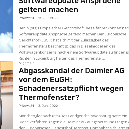
Softwareupdate Ansprüche
geltend machen
PrNews24
-
14. Juli 2022
Berlin (ots) Europäischer Gerichtshof: Dieselfahrer können nach
Softwareupdate Ansprüche geltend machen Der Europäische
Gerichtshof (EuGH) hat sich mit der Zulässigkeit des
Thermofensters beschäftigt, das in Dieselmodellen des
Volkswagenkonzerns nach einem Softwareupdate zu finden ist
Richter in Luxemburg halten das Thermofenster...
Allgemein
Abgasskandal der Daimler AG
vor dem EuGH:
Schadenersatzpflicht wegen
Thermofenster?
PrNews24
-
3. Juni 2022
Mönchengladbach (ots) Das Landgericht Ravensburg hatte ein
Dieselverfahren gegen die Daimler AG ausgesetzt und Fragen
den Europäischen Gerichtshof gerichtet. Dort bahnt sich jetzt e