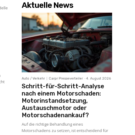
Aktuelle News
delle
n
Auto / Verkehr
Carpr Presseverteiler
-
4. August 2026
cht
Schritt-für-Schritt-Analyse
nach einem Motorschaden:
Motorinstandsetzung,
Austauschmotor oder
Motorschadenankauf?
Auf die richtige Behandlung eines
Motorschadens zu setzen, ist entscheidend für