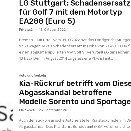
LG Stuttgart: Schadensersatz
für Golf 7 mit dem Motortyp
EA288 (Euro 5)
PrNews24
-
12. Oktober 2022
Bremen - Mit Urteil vom 08.09.2022 hat das Landgericht Stuttgar
Volkswagen AG zu Schadensersatz in Höhe von 7.849,83 EUR f
einen abgasmanipulierten VW Golf VII verurteilt (Aktenzeichen
131/22). Der im August 2014 zugelassene Pkw ist mit...
Auto und Verkehr
Kia-Rückruf betrifft vom Diese
Abgasskandal betroffene
Modelle Sorento und Sportag
PrNews24
-
23. September 2022
Auch der südkoreanische Autohersteller Kia steckt mitten im Di
Abgasskandal. Das Kraftfahrt-Bundesamt (KBA) veröffentlicht