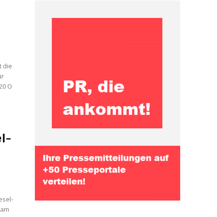
t die
ür
 20 O
l-
e
esel-
e am