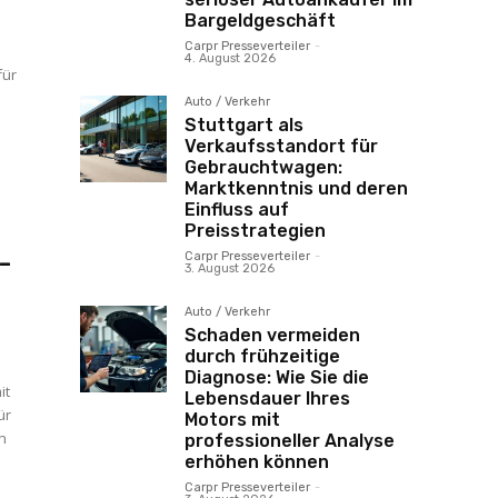
Bargeldgeschäft
Carpr Presseverteiler
-
4. August 2026
für
Auto / Verkehr
Stuttgart als
Verkaufsstandort für
Gebrauchtwagen:
Marktkenntnis und deren
Einfluss auf
Preisstrategien
-
Carpr Presseverteiler
-
3. August 2026
Auto / Verkehr
Schaden vermeiden
durch frühzeitige
Diagnose: Wie Sie die
it
Lebensdauer Ihres
ür
Motors mit
professioneller Analyse
erhöhen können
Carpr Presseverteiler
-