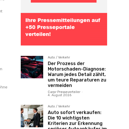
ht
Auto / Verkehr
Der Prozess der
Motorschaden-Diagnose:
on
Warum jedes Detail zählt,
um teure Reparaturen zu
vermeiden
Carpr Presseverteiler
-
4. August 2026
n
Auto / Verkehr
Auto sofort verkaufen:
Die 10 wichtigsten
Kriterien zur Erkennung
seriöser Autoankäufer im