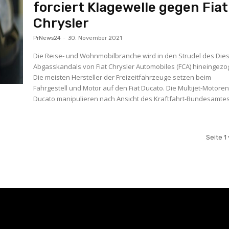
forciert Klagewelle gegen Fiat
Chrysler
PrNews24
-
30. November 2021
Die Reise- und Wohnmobilbranche wird in den Strudel des Dies
Abgasskandals von Fiat Chrysler Automobiles (FCA) hineingezo
Die meisten Hersteller der Freizeitfahrzeuge setzen beim
Fahrgestell und Motor auf den Fiat Ducato. Die Multijet-Motoren
Ducato manipulieren nach Ansicht des Kraftfahrt-Bundesamtes.
Seite 1