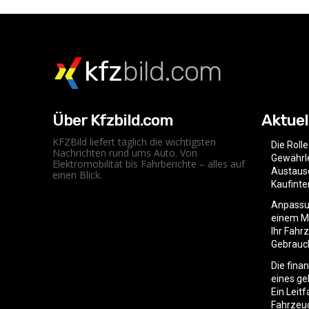
kfz
bild.com
Über Kfzbild.com
Aktuel
KFZBild liefert täglich die wichtigsten
Die Roll
Nachrichten rund ums Auto. Von
Gewährle
Elektromobilität bis Fahrberichte – alles auf
Austaus
einen Blick.
Kaufint
Anpassu
einem Mo
Ihr Fahr
Gebrauc
Die fina
eines g
Ein Leit
Fahrzeu