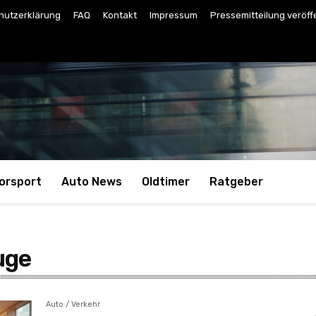
hutzerklärung
FAQ
Kontakt
Impressum
Pressemitteilung veröff
orsport
Auto News
Oldtimer
Ratgeber
uge
Auto / Verkehr