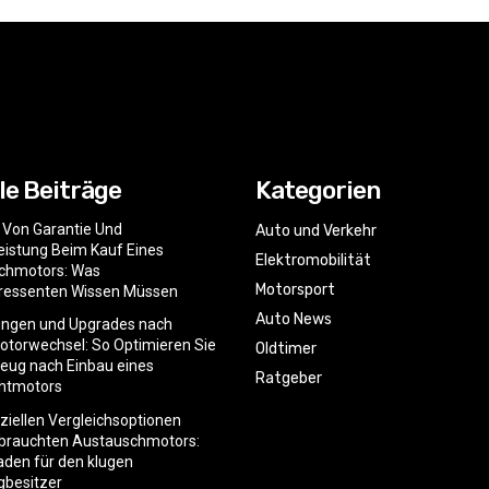
le Beiträge
Kategorien
e Von Garantie Und
Auto und Verkehr
istung Beim Kauf Eines
Elektromobilität
chmotors: Was
Motorsport
eressenten Wissen Müssen
Auto News
ngen und Upgrades nach
torwechsel: So Optimieren Sie
Oldtimer
zeug nach Einbau eines
Ratgeber
htmotors
nziellen Vergleichsoptionen
ebrauchten Austauschmotors:
faden für den klugen
gbesitzer