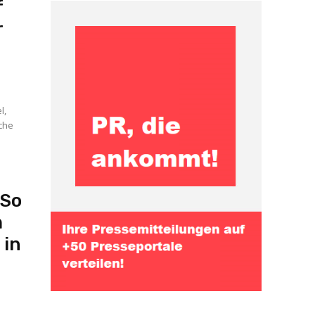
f
r
l,
lche
 So
m
 in