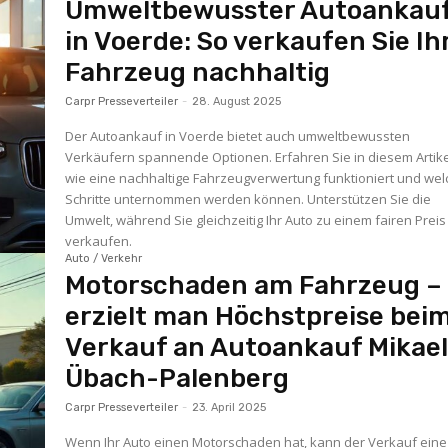
Umweltbewusster Autoankau
in Voerde: So verkaufen Sie Ih
Fahrzeug nachhaltig
Carpr Presseverteiler
-
28. August 2025
Der Autoankauf in Voerde bietet auch umweltbewussten
Verkäufern spannende Optionen. Erfahren Sie in diesem Artike
wie eine nachhaltige Fahrzeugverwertung funktioniert und we
Schritte unternommen werden können. Unterstützen Sie die
Umwelt, während Sie gleichzeitig Ihr Auto zu einem fairen Preis
verkaufen.
Auto / Verkehr
Motorschaden am Fahrzeug –
erzielt man Höchstpreise bei
Verkauf an Autoankauf Mikael
Übach-Palenberg
Carpr Presseverteiler
-
23. April 2025
Wenn Ihr Auto einen Motorschaden hat, kann der Verkauf eine