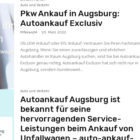
Auto und Verkehr
Pkw Ankauf in Augsburg:
Autoankauf Exclusiv
PrNews24
-
20. März 2022
Ob LKW Ankauf oder Kfz Ankauf: Vertrauen Sie Ihren Fachmann
Augsburg. Wenn Sie einen zuverlässigen und ehrlichen
Autohändler im Raum Augsburg suchen, sind Sie bei Autoanka
Exclusiv genau richtig. Autoankauf Exclusiv hat sich nicht nur in
Augsburg, sondern bundesweit...
Auto und Verkehr
Autoankauf Augsburg ist
bekannt für seine
hervorragenden Service-
Leistungen beim Ankauf von
Unfallwagen – auto-ankauf-