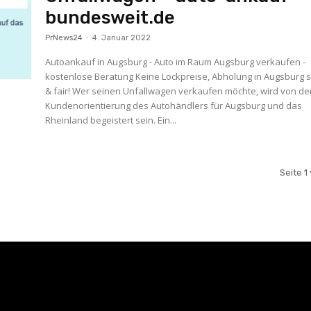
bundesweit.de
PrNews24
-
4. Januar 2022
Autoankauf in Augsburg - Auto im Raum Augsburg verkaufen -
kostenlose Beratung Keine Lockpreise, Abholung in Augsburg s
& fair! Wer seinen Unfallwagen verkaufen möchte, wird von de
Kundenorientierung des Autohändlers für Augsburg und das
Rheinland begeistert sein. Ein...
Seite 1