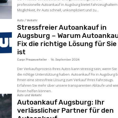
professionelle Autoankauf in Augsburg bietet Fahrzeughaltern
Möglichkeit, ihr Auto schnell, unkompliziert und zu...
Auto / Verkehr
Stressfreier Autoankauf in
Augsburg – Warum Autoanka
Fix die richtige Lösung für Sie
ist
Carpr Presseverteiler
-
16. September 2024
Der Verkaufsprozess Ihres Autos kann stressig sein, wenn Sie 
die richtige Unterstützung haben. Autoankauf Fix in Augsburg b
Ihnen eine stressfreie Lösung zum Verkauf Ihres Fahrzeugs.
Erfahren Sie mehr über unsere transparenten Abläufe und wie
Ihnen helfen können.
Auto und Verkehr
Autoankauf Augsburg: Ihr
verlässlicher Partner für den