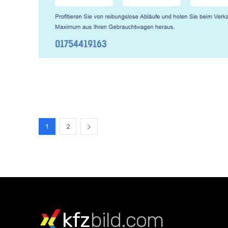
1
2
kfz
bild.com