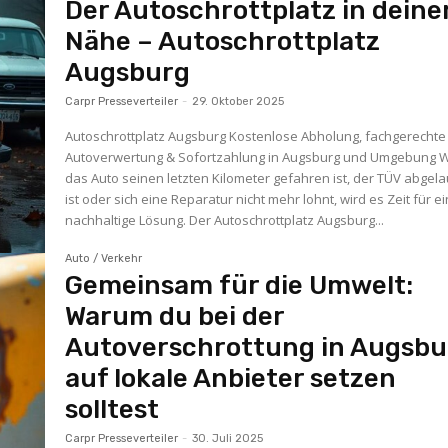
Der Autoschrottplatz in deine
Nähe – Autoschrottplatz
Augsburg
Carpr Presseverteiler
-
29. Oktober 2025
Autoschrottplatz Augsburg Kostenlose Abholung, fachgerechte
Autoverwertung & Sofortzahlung in Augsburg und Umgebung
das Auto seinen letzten Kilometer gefahren ist, der TÜV abgel
ist oder sich eine Reparatur nicht mehr lohnt, wird es Zeit für e
nachhaltige Lösung. Der Autoschrottplatz Augsburg...
Auto / Verkehr
Gemeinsam für die Umwelt:
Warum du bei der
Autoverschrottung in Augsbu
auf lokale Anbieter setzen
solltest
Carpr Presseverteiler
-
30. Juli 2025