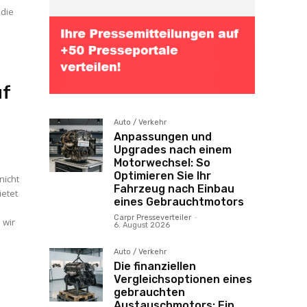
 die
uf
Auto / Verkehr
Anpassungen und
Upgrades nach einem
Motorwechsel: So
Optimieren Sie Ihr
nicht
Fahrzeug nach Einbau
ietet
eines Gebrauchtmotors
Carpr Presseverteiler
-
 wir
6. August 2026
Auto / Verkehr
Die finanziellen
Vergleichsoptionen eines
gebrauchten
Austauschmotors: Ein