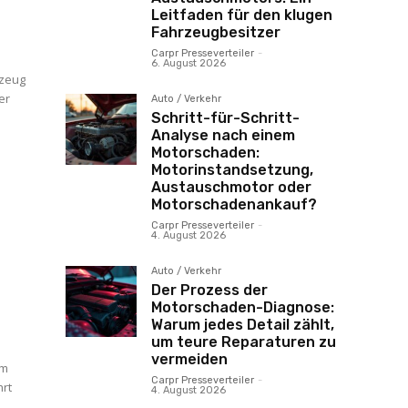
Leitfaden für den klugen
Fahrzeugbesitzer
Carpr Presseverteiler
-
6. August 2026
rzeug
er
Auto / Verkehr
Schritt-für-Schritt-
Analyse nach einem
Motorschaden:
Motorinstandsetzung,
Austauschmotor oder
-
Motorschadenankauf?
Carpr Presseverteiler
-
4. August 2026
Auto / Verkehr
Der Prozess der
Motorschaden-Diagnose:
Warum jedes Detail zählt,
um teure Reparaturen zu
vermeiden
um
Carpr Presseverteiler
-
hrt
4. August 2026