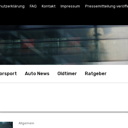
hutzerklärung
FAQ
Kontakt
Impressum
Pressemitteilung veröff
orsport
Auto News
Oldtimer
Ratgeber
Allgemein