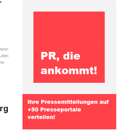
r
 Wenn
aufen
ine
rg