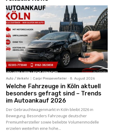
Auto / Verkehr
Carpr Presseverteiler
-
8. August 2026
Welche Fahrzeuge in Köln aktuell
besonders gefragt sind – Trends
im Autoankauf 2026
Der Gebrauchtwagenmarkt in Köln bleibt 2026 in
Bewegung. Besonders Fahrzeuge deutscher
Premiumhersteller sowie beliebte Volumenmodelle
erzielen weiterhin eine hohe...