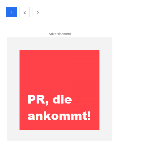
1
2
- Advertisement -