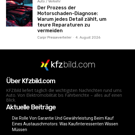
Auto / Verkehr
Der Prozess der
Motorschaden-Diagnose:
Warum jedes Detail zählt, um
teure Reparaturen zu
vermeiden
Carpr Presseverteiler
-
4. August 2026
kfz
bild.com
Über Kfzbild.com
KFZBild liefert täglich die wichtigsten Nachrichten rund ums
Auto. Von Elektromobilität bis Fahrberichte – alles auf einen
Blick.
Aktuelle Beiträge
Die Rolle Von Garantie Und Gewährleistung Beim Kauf
Eines Austauschmotors: Was Kaufinteressenten Wissen
Müssen