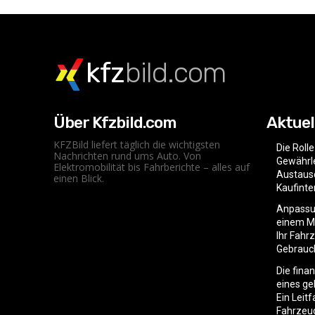
kfz
bild.com
Über Kfzbild.com
Aktuel
KFZBild liefert täglich die wichtigsten
Die Roll
Nachrichten rund ums Auto. Von
Gewährle
Elektromobilität bis Fahrberichte – alles auf
Austaus
einen Blick.
Kaufint
Anpassu
einem Mo
Ihr Fahr
Gebrauc
Die fina
eines g
Ein Leit
Fahrzeu