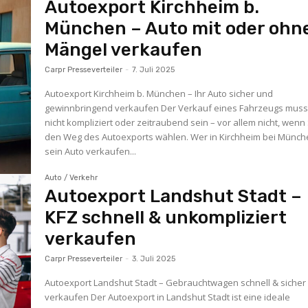
Autoexport Kirchheim b.
München – Auto mit oder ohn
Mängel verkaufen
Carpr Presseverteiler
-
7. Juli 2025
Autoexport Kirchheim b. München – Ihr Auto sicher und
gewinnbringend verkaufen Der Verkauf eines Fahrzeugs mus
nicht kompliziert oder zeitraubend sein – vor allem nicht, wenn
den Weg des Autoexports wählen. Wer in Kirchheim bei Münc
sein Auto verkaufen...
Auto / Verkehr
Autoexport Landshut Stadt –
KFZ schnell & unkompliziert
verkaufen
Carpr Presseverteiler
-
3. Juli 2025
Autoexport Landshut Stadt – Gebrauchtwagen schnell & sicher
verkaufen Der Autoexport in Landshut Stadt ist eine ideale