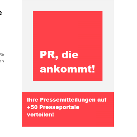
e
s
 Sie
hen