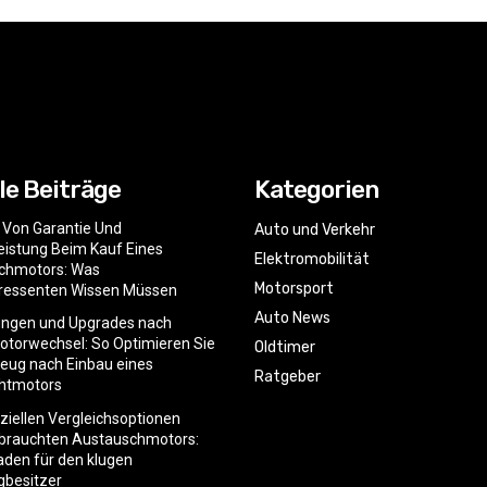
le Beiträge
Kategorien
e Von Garantie Und
Auto und Verkehr
istung Beim Kauf Eines
Elektromobilität
chmotors: Was
Motorsport
eressenten Wissen Müssen
Auto News
ngen und Upgrades nach
torwechsel: So Optimieren Sie
Oldtimer
zeug nach Einbau eines
Ratgeber
htmotors
nziellen Vergleichsoptionen
ebrauchten Austauschmotors:
faden für den klugen
gbesitzer