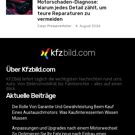
Motorschaden-Diagnose:
Warum jedes Detail zählt, um
teure Reparaturen zu
vermeiden
Carpr Presseverteiler
-
4. August 2026
kfz
bild.com
Über Kfzbild.com
KFZBild liefert täglich die wichtigsten Nachrichten rund ums
Auto. Von Elektromobilität bis Fahrberichte – alles auf einen
Blick.
Aktuelle Beiträge
Die Rolle Von Garantie Und Gewährleistung Beim Kauf
Eines Austauschmotors: Was Kaufinteressenten Wissen
Müssen
Anpassungen und Upgrades nach einem Motorwechsel:
So Optimieren Sie Ihr Fahrzeug nach Einbau eines