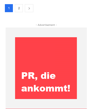
1
2
- Advertisement -