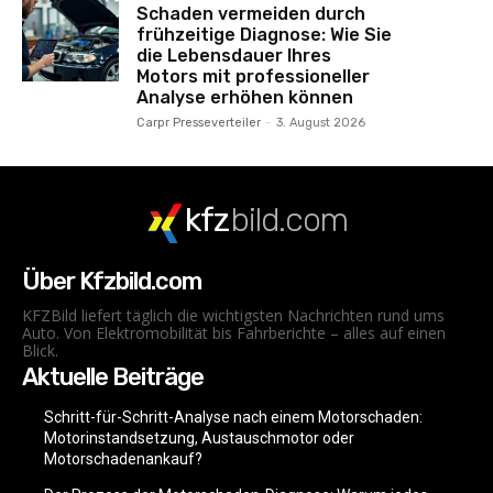
Schaden vermeiden durch
frühzeitige Diagnose: Wie Sie
die Lebensdauer Ihres
Motors mit professioneller
Analyse erhöhen können
Carpr Presseverteiler
-
3. August 2026
kfz
bild.com
Über Kfzbild.com
KFZBild liefert täglich die wichtigsten Nachrichten rund ums
Auto. Von Elektromobilität bis Fahrberichte – alles auf einen
Blick.
Aktuelle Beiträge
Schritt-für-Schritt-Analyse nach einem Motorschaden:
Motorinstandsetzung, Austauschmotor oder
Motorschadenankauf?