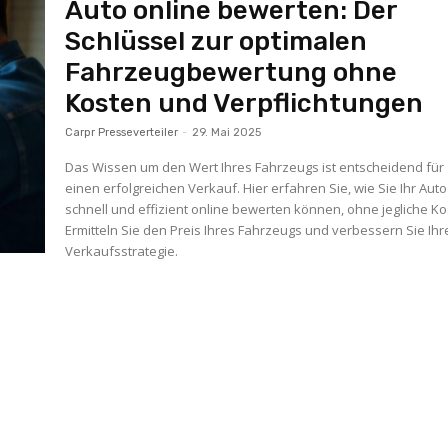
Auto online bewerten: Der
Schlüssel zur optimalen
Fahrzeugbewertung ohne
Kosten und Verpflichtungen
Carpr Presseverteiler
-
29. Mai 2025
Das Wissen um den Wert Ihres Fahrzeugs ist entscheidend für
einen erfolgreichen Verkauf. Hier erfahren Sie, wie Sie Ihr Auto
schnell und effizient online bewerten können, ohne jegliche Ko
Ermitteln Sie den Preis Ihres Fahrzeugs und verbessern Sie Ihr
Verkaufsstrategie.