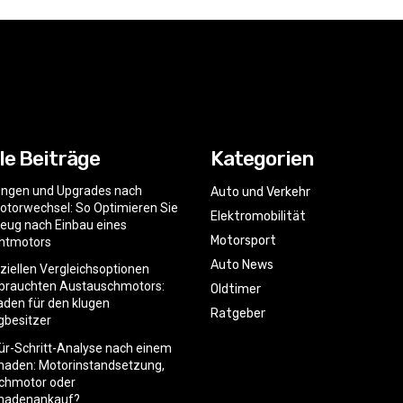
le Beiträge
Kategorien
ngen und Upgrades nach
Auto und Verkehr
torwechsel: So Optimieren Sie
Elektromobilität
zeug nach Einbau eines
Motorsport
htmotors
Auto News
nziellen Vergleichsoptionen
ebrauchten Austauschmotors:
Oldtimer
faden für den klugen
Ratgeber
gbesitzer
für-Schritt-Analyse nach einem
haden: Motorinstandsetzung,
chmotor oder
hadenankauf?