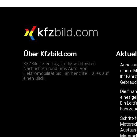
kfz
bild.com
Über Kfzbild.com
Aktuel
KFZBild liefert täglich die wichtigsten
Anpassu
Nachrichten rund ums Auto. Von
einem Mo
Elektromobilität bis Fahrberichte – alles auf
Ihr Fahr
einen Blick.
Gebrauc
Die fina
eines g
Ein Leit
Fahrzeu
Schritt-
Motorsc
Austaus
Motorsc