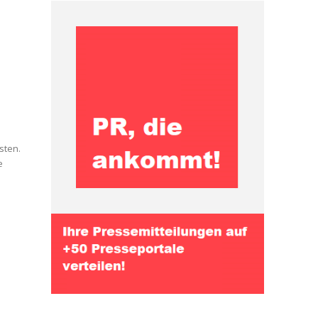
sten.
e