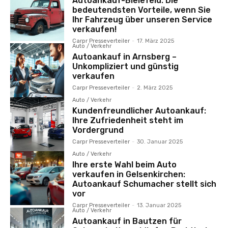
Autoankauf-Bielefeld: Die
bedeutendsten Vorteile, wenn Sie
Ihr Fahrzeug über unseren Service
verkaufen!
Carpr Presseverteiler
-
17. März 2025
Auto / Verkehr
Autoankauf in Arnsberg –
Unkompliziert und günstig
verkaufen
Carpr Presseverteiler
-
2. März 2025
Auto / Verkehr
Kundenfreundlicher Autoankauf:
Ihre Zufriedenheit steht im
Vordergrund
Carpr Presseverteiler
-
30. Januar 2025
Auto / Verkehr
Ihre erste Wahl beim Auto
verkaufen in Gelsenkirchen:
Autoankauf Schumacher stellt sich
vor
Carpr Presseverteiler
-
13. Januar 2025
Auto / Verkehr
Autoankauf in Bautzen für