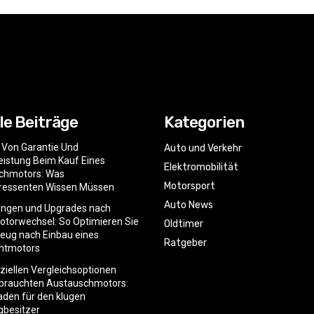
le Beiträge
Kategorien
e Von Garantie Und
Auto und Verkehr
istung Beim Kauf Eines
Elektromobilität
chmotors: Was
Motorsport
eressenten Wissen Müssen
Auto News
ngen und Upgrades nach
torwechsel: So Optimieren Sie
Oldtimer
zeug nach Einbau eines
Ratgeber
htmotors
nziellen Vergleichsoptionen
ebrauchten Austauschmotors:
faden für den klugen
gbesitzer