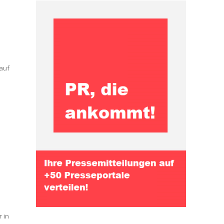
auf
n
 in