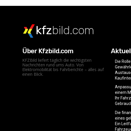
kfz
bild.com
Über Kfzbild.com
Aktuel
KFZBild liefert täglich die wichtigsten
Die Roll
Nachrichten rund ums Auto. Von
Gewährle
Elektromobilität bis Fahrberichte – alles auf
Austaus
einen Blick.
Kaufint
Anpassu
einem Mo
Ihr Fahr
Gebrauc
Die fina
eines g
Ein Leit
Fahrzeu