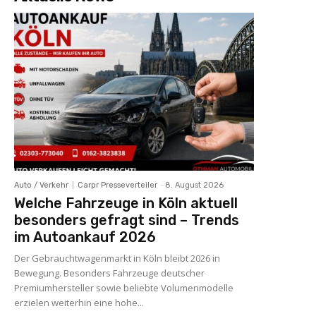
Auto / Verkehr
Carpr Presseverteiler
-
8. August 2026
Welche Fahrzeuge in Köln aktuell
besonders gefragt sind – Trends
im Autoankauf 2026
Der Gebrauchtwagenmarkt in Köln bleibt 2026 in
Bewegung. Besonders Fahrzeuge deutscher
Premiumhersteller sowie beliebte Volumenmodelle
erzielen weiterhin eine hohe...