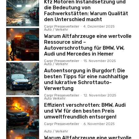
Kfz Motoren Instandsetzung und
die Bedeutung von
Fachwerkstätten: Warum Qualität
den Unterschied macht
Carpr Presseverteiler
-
4. Dezember 2025
Auto / Verkehr
Warum Altfahrzeuge eine wertvolle
Ressource sind –
Autoverschrottung für BMW, VW,
Audi und Mercedes in Hemer
Carpr Presseverteiler
-
15. November 2025
Auto / Verkehr
Autoentsorgung in Burgdorf: Die
besten Tipps für eine nachhaltige
und lukrative Schrottauto-
Verwertung
Carpr Presseverteiler
-
12. November 2025
Auto Verkehr
Effizient verschrotten: BMW, Audi
und VW für den besten Preis
umweltfreundlich entsorgen!
Carpr Presseverteiler
-
6. November 2025
Auto / Verkehr
Warum Altfahrzeuge eine wertvolle