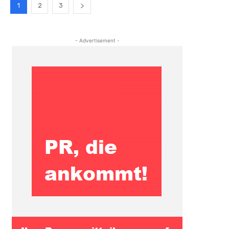
1
2
3
- Advertisement -