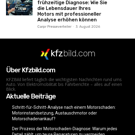
frühzeitige Diagnose: Wie Sie
die Lebensdauer Ihres
Motors mit professioneller
Analyse erhöhen können
Carpr Presseverteiler
-
3. August 2026
kfz
bild.com
Über Kfzbild.com
KFZBild liefert täglich die wichtigsten Nachrichten rund ums
Auto. Von Elektromobilität bis Fahrberichte – alles auf einen
Blick.
Aktuelle Beiträge
Schritt-für-Schritt-Analyse nach einem Motorschaden:
Motorinstandsetzung, Austauschmotor oder
Motorschadenankauf?
Der Prozess der Motorschaden-Diagnose: Warum jedes
Detail zählt, um teure Reparaturen zu vermeiden