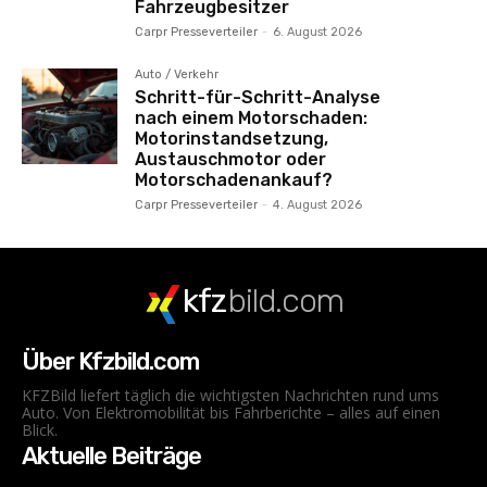
Fahrzeugbesitzer
Carpr Presseverteiler
-
6. August 2026
Auto / Verkehr
Schritt-für-Schritt-Analyse
nach einem Motorschaden:
Motorinstandsetzung,
Austauschmotor oder
Motorschadenankauf?
Carpr Presseverteiler
-
4. August 2026
kfz
bild.com
Über Kfzbild.com
KFZBild liefert täglich die wichtigsten Nachrichten rund ums
Auto. Von Elektromobilität bis Fahrberichte – alles auf einen
Blick.
Aktuelle Beiträge