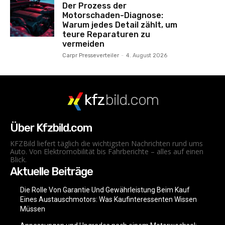
Der Prozess der
Motorschaden-Diagnose:
Warum jedes Detail zählt, um
teure Reparaturen zu
vermeiden
Carpr Presseverteiler
-
4. August 2026
kfz
bild.com
Über Kfzbild.com
KFZBild liefert täglich die wichtigsten Nachrichten rund ums
Auto. Von Elektromobilität bis Fahrberichte – alles auf einen
Blick.
Aktuelle Beiträge
Die Rolle Von Garantie Und Gewährleistung Beim Kauf
Eines Austauschmotors: Was Kaufinteressenten Wissen
Müssen