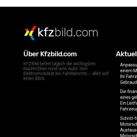
kfz
bild.com
Über Kfzbild.com
Aktuel
KFZBild liefert täglich die wichtigsten
Anpassu
Nachrichten rund ums Auto. Von
einem Mo
Elektromobilität bis Fahrberichte – alles auf
Ihr Fahr
einen Blick.
Gebrauc
Die fina
eines g
Ein Leit
Fahrzeu
Schritt-
Motorsc
Austaus
Motorsc