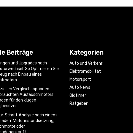
le Beiträge
Kategorien
ngen und Upgrades nach
Auto und Verkehr
torwechsel: So Optimieren Sie
Elektromobilität
zeug nach Einbau eines
Motorsport
htmotors
Auto News
nziellen Vergleichsoptionen
ebrauchten Austauschmotors:
Oldtimer
faden für den klugen
Ratgeber
gbesitzer
für-Schritt-Analyse nach einem
haden: Motorinstandsetzung,
chmotor oder
hadenankauf?