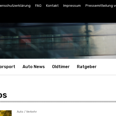
enschutzerklärung
FAQ
Kontakt
Impressum
Pressemitteilung v
orsport
Auto News
Oldtimer
Ratgeber
os
Auto / Verkehr