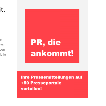
t,
en
 wir
ngen
elle