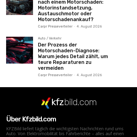
nach einem Motorschaden:
Motorinstandsetzung,
Austauschmotor oder
Motorschadenankauf?
Carpr Presseverteiler
-
4. August 2026
Auto / Verkehr
Der Prozess der
Motorschaden-Diagnose:
Warum jedes Detail zählt, um
teure Reparaturen zu
vermeiden
Carpr Presseverteiler
-
4. August 2026
kfz
bild.com
Über Kfzbild.com
KFZBild liefert täglich die wichtigsten Nachrichten rund ums
Auto. Von Elektromobilität bis Fahrberichte – alles auf einen