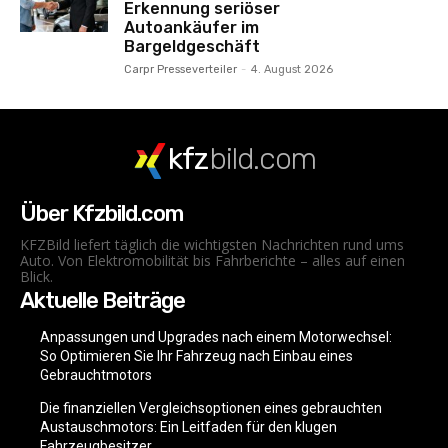
Erkennung seriöser
Autoankäufer im
Bargeldgeschäft
Carpr Presseverteiler
-
4. August 2026
kfz
bild.com
Über Kfzbild.com
KFZBild liefert täglich die wichtigsten Nachrichten rund ums
Auto. Von Elektromobilität bis Fahrberichte – alles auf einen
Blick.
Aktuelle Beiträge
Anpassungen und Upgrades nach einem Motorwechsel:
So Optimieren Sie Ihr Fahrzeug nach Einbau eines
Gebrauchtmotors
Die finanziellen Vergleichsoptionen eines gebrauchten
Austauschmotors: Ein Leitfaden für den klugen
Fahrzeugbesitzer