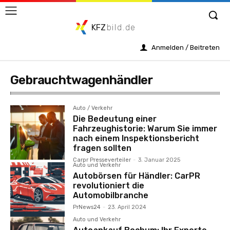
KFZ
bild.de
Anmelden / Beitreten
Gebrauchtwagenhändler
Auto / Verkehr
Die Bedeutung einer
Fahrzeughistorie: Warum Sie immer
nach einem Inspektionsbericht
fragen sollten
Carpr Presseverteiler
-
3. Januar 2025
Auto und Verkehr
Autobörsen für Händler: CarPR
revolutioniert die
Automobilbranche
PrNews24
-
23. April 2024
Auto und Verkehr