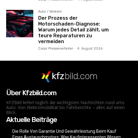
Auto / Verkehr
Der Prozess der
Motorschaden-Diagnose:
Warum jedes Detail zählt, um
teure Reparaturen zu
vermeiden
Carpr Presseverteiler
-
4. August 2026
kfz
bild.com
Über Kfzbild.com
KFZBild liefert täglich die wichtigsten Nachrichten rund ums
Auto. Von Elektromobilität bis Fahrberichte – alles auf einen
Blick.
Aktuelle Beiträge
Die Rolle Von Garantie Und Gewährleistung Beim Kauf
Eines Austauschmotors: Was Kaufinteressenten Wissen