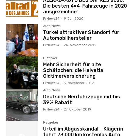
ALLRAD-AUTO DES JAHRES 2020:
Die besten 4×4-Fahrzeuge in 2020
ausgezeichnet
PrNews24
-
9. Juli 2020
Auto News
Türkei attraktiver Standort für
Automobilhersteller
PrNews24
-
24. November 2019
Oldtimer
Mehr Sicherheit für alte
Schätzchen: die Helvetia
Oldtimerversicherung
PrNews24
-
5. November 2019
Auto News
Deutsche Neufahrzeuge mit bis
39% Rabatt
PrNews24
-
27. Oktober 2019
Ratgeber
Urteil im Abgasskandal – Klägerin
fährt 73.000 km kostenlos Auto