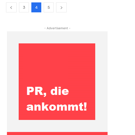
3
4
5
- Advertisement -