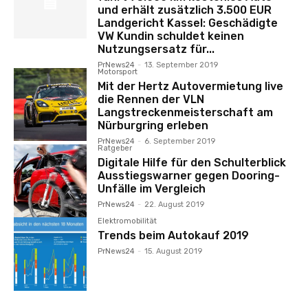
und erhält zusätzlich 3.500 EUR
Landgericht Kassel: Geschädigte
VW Kundin schuldet keinen
Nutzungsersatz für...
PrNews24
-
13. September 2019
Motorsport
Mit der Hertz Autovermietung live
die Rennen der VLN
Langstreckenmeisterschaft am
Nürburgring erleben
PrNews24
-
6. September 2019
Ratgeber
Digitale Hilfe für den Schulterblick
Ausstiegswarner gegen Dooring-
Unfälle im Vergleich
PrNews24
-
22. August 2019
Elektromobilität
Trends beim Autokauf 2019
PrNews24
-
15. August 2019