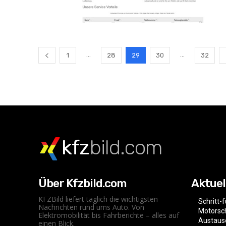
...
...
1
28
29
30
32
kfz
bild.com
Über Kfzbild.com
Aktuel
KFZBild liefert täglich die wichtigsten
Schritt-
Nachrichten rund ums Auto. Von
Motorsc
Elektromobilität bis Fahrberichte – alles auf
Austaus
einen Blick.