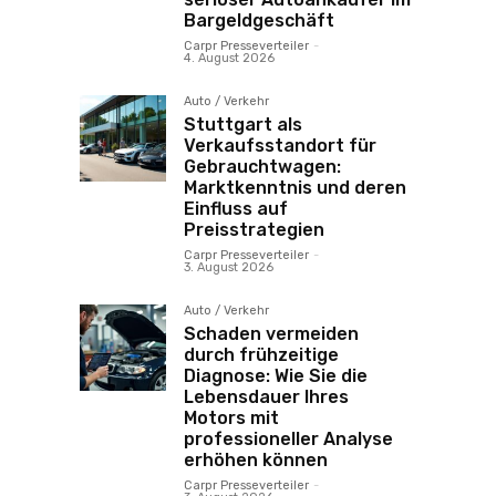
Bargeldgeschäft
Carpr Presseverteiler
-
4. August 2026
Auto / Verkehr
Stuttgart als
Verkaufsstandort für
Gebrauchtwagen:
Marktkenntnis und deren
Einfluss auf
Preisstrategien
Carpr Presseverteiler
-
3. August 2026
Auto / Verkehr
Schaden vermeiden
durch frühzeitige
Diagnose: Wie Sie die
Lebensdauer Ihres
Motors mit
professioneller Analyse
erhöhen können
Carpr Presseverteiler
-