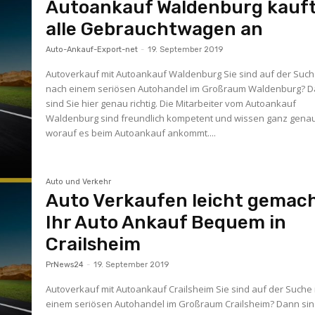
Autoankauf Waldenburg kauf
alle Gebrauchtwagen an
Auto-Ankauf-Export-net
-
19. September 2019
Autoverkauf mit Autoankauf Waldenburg Sie sind auf der Suc
nach einem seriösen Autohandel im Großraum Waldenburg? 
sind Sie hier genau richtig. Die Mitarbeiter vom Autoankauf
Waldenburg sind freundlich kompetent und wissen ganz genau
worauf es beim Autoankauf ankommt....
Auto und Verkehr
Auto Verkaufen leicht gemach
Ihr Auto Ankauf Bequem in
Crailsheim
PrNews24
-
19. September 2019
Autoverkauf mit Autoankauf Crailsheim Sie sind auf der Suche
einem seriösen Autohandel im Großraum Crailsheim? Dann sin