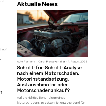
sind
Aktuelle News
d auf
ie
Auto / Verkehr
Carpr Presseverteiler
-
4. August 2026
Schritt-für-Schritt-Analyse
nach einem Motorschaden:
Motorinstandsetzung,
Austauschmotor oder
Motorschadenankauf?
n
Auf die richtige Behandlung eines
Motorschadens zu setzen, ist entscheidend für