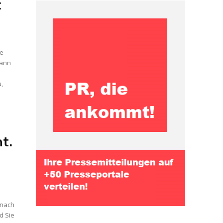
t
he
Dann
,
t.
 nach
d Sie