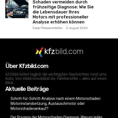
Schaden vermeiden durch
frühzeitige Diagnose: Wie Sie
die Lebensdauer Ihres
Motors mit professioneller
Analyse erhöhen können
Carpr Presseverteiler
-
3. August 2026
kfz
bild.com
Über Kfzbild.com
KFZBild liefert täglich die wichtigsten Nachrichten rund ums
Auto. Von Elektromobilität bis Fahrberichte – alles auf einen
Blick.
Aktuelle Beiträge
Schritt-für-Schritt-Analyse nach einem Motorschaden:
Motorinstandsetzung, Austauschmotor oder
Motorschadenankauf?
Der Prozess der Motorschaden-Diagnose: Warum jedes