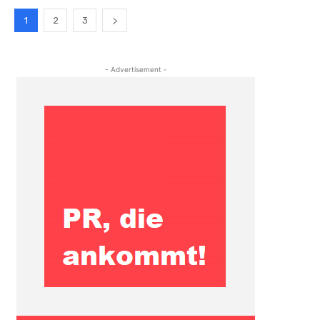
1
2
3
- Advertisement -