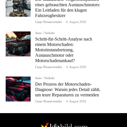
eines gebrauchten Austauschmotors:
Ein Leitfaden für den klugen
Fahrzeugbesitzer
Carpr Presseverteiler
-
6. August 2026
Auto / Verkehr
Schritt-für-Schritt-Analyse nach
einem Motorschaden:
Motorinstandsetzung,
Austauschmotor oder
Motorschadenankauf?
Carpr Presseverteiler
-
4. August 2026
Auto / Verkehr
Der Prozess der Motorschaden-
Diagnose: Warum jedes Detail zählt,
um teure Reparaturen zu vermeiden
Carpr Presseverteiler
-
4. August 2026
kfz
bild.com