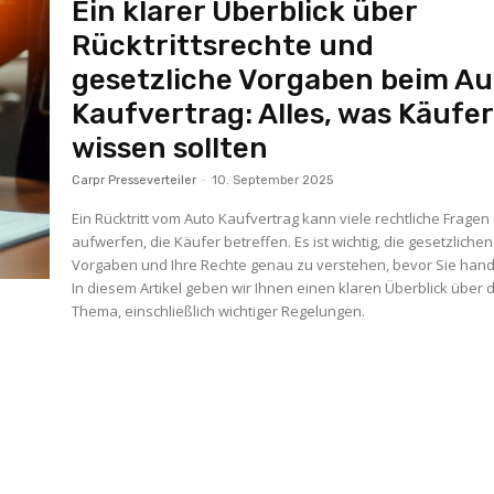
Ein klarer Überblick über
Rücktrittsrechte und
gesetzliche Vorgaben beim Au
Kaufvertrag: Alles, was Käufe
wissen sollten
Carpr Presseverteiler
-
10. September 2025
Ein Rücktritt vom Auto Kaufvertrag kann viele rechtliche Fragen
aufwerfen, die Käufer betreffen. Es ist wichtig, die gesetzlichen
Vorgaben und Ihre Rechte genau zu verstehen, bevor Sie hand
In diesem Artikel geben wir Ihnen einen klaren Überblick über 
Thema, einschließlich wichtiger Regelungen.