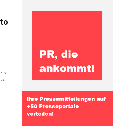
to
r
eln.
das