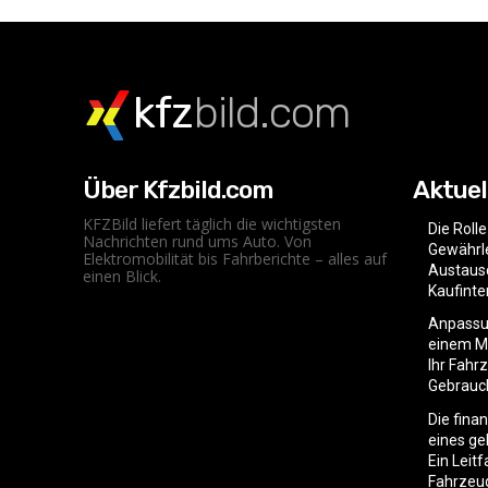
kfz
bild.com
Über Kfzbild.com
Aktuel
KFZBild liefert täglich die wichtigsten
Die Roll
Nachrichten rund ums Auto. Von
Gewährle
Elektromobilität bis Fahrberichte – alles auf
Austaus
einen Blick.
Kaufint
Anpassu
einem Mo
Ihr Fahr
Gebrauc
Die fina
eines g
Ein Leit
Fahrzeu