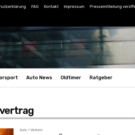
hutzerklärung
FAQ
Kontakt
Impressum
Pressemitteilung veröff
orsport
Auto News
Oldtimer
Ratgeber
vertrag
Auto / Verkehr