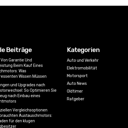
le Beiträge
Kategorien
e Von Garantie Und
Auto und Verkehr
istung Beim Kauf Eines
Elektromobilität
chmotors: Was
Motorsport
eressenten Wissen Müssen
Auto News
ngen und Upgrades nach
torwechsel: So Optimieren Sie
Oldtimer
zeug nach Einbau eines
Ratgeber
htmotors
nziellen Vergleichsoptionen
ebrauchten Austauschmotors:
faden für den klugen
gbesitzer