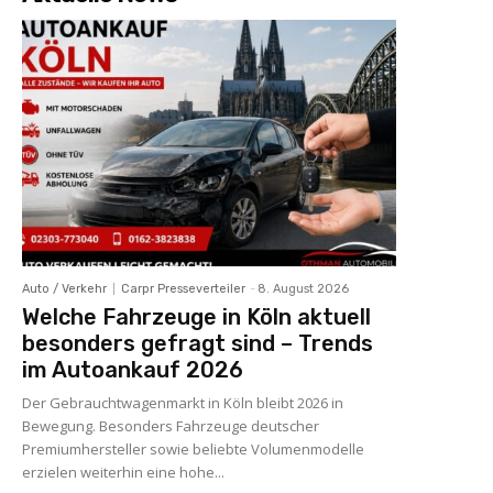
Auto / Verkehr
Carpr Presseverteiler
-
8. August 2026
Welche Fahrzeuge in Köln aktuell
besonders gefragt sind – Trends
im Autoankauf 2026
Der Gebrauchtwagenmarkt in Köln bleibt 2026 in
Bewegung. Besonders Fahrzeuge deutscher
Premiumhersteller sowie beliebte Volumenmodelle
erzielen weiterhin eine hohe...